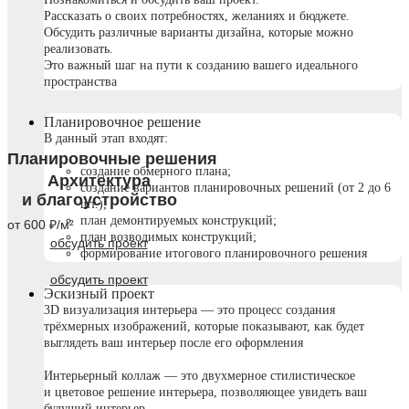
Рассказать о своих потребностях, желаниях и бюджете.
Обсудить различные варианты дизайна, которые можно
реализовать.
Это важный шаг на пути к созданию вашего идеального
пространства
Планировочное решение
В данный этап входят:
Планировочные решения
создание обмерного плана;
Архитектура
создание вариантов планировочных решений (от 2 до 6
и благоустройство
шт.);
план демонтируемых конструкций;
от 600 ₽/м²
план возводимых конструкций;
обсудить проект
формирование итогового планировочного решения
обсудить проект
Эскизный проект
3D визуализация интерьера — это процесс создания
трёхмерных изображений, которые показывают, как будет
выглядеть ваш интерьер после его оформления
Интерьерный коллаж — это двухмерное стилистическое
и цветовое решение интерьера, позволяющее увидеть ваш
будущий интерьер