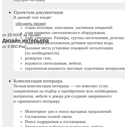
Проектная документация
В данный этап входят:
обсудить проект
планы потолков, напольных, настенных покрытий;
план привязки сантехнического оборудования;
от 20 000₽ за проект
план электрики. Размеры, группы светильников, розетки;
Дизайн интерьера
план схема расположения датчиков протечки воды,
от 3 800 ₽/м²
указание места установки пожарной сигнализации
(по необходимости);
развертки стен;
ведомость светильников, мебели;
укрупненная ведомость чистовых отделочных материалов
Комплектация интерьера
Полная комплектация интерьера — это комплекс услуг,
направленных на подбор и приобретение всех необходимых
материалов, мебели и декора для создания завершенного
и гармоничного интерьера
Мониторинг цен и поиск выгодных предложений
Составление полной сметы.
Поиск подрядчиков и поставщиков.
Утверждение выбранных материалов, мебели