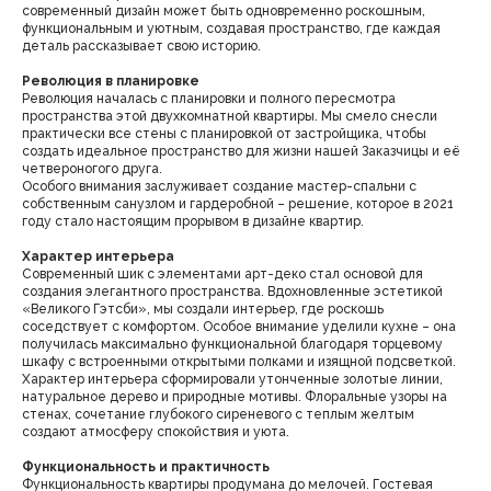
современный дизайн может быть одновременно роскошным,
функциональным и уютным, создавая пространство, где каждая
деталь рассказывает свою историю.
Революция в планировке
Революция началась с планировки и полного пересмотра
пространства этой двухкомнатной квартиры. Мы смело снесли
практически все стены с планировкой от застройщика, чтобы
создать идеальное пространство для жизни нашей Заказчицы и её
четвероногого друга.
Особого внимания заслуживает создание мастер-спальни с
собственным санузлом и гардеробной – решение, которое в 2021
году стало настоящим прорывом в дизайне квартир.
Характер интерьера
Современный шик с элементами арт-деко стал основой для
создания элегантного пространства. Вдохновленные эстетикой
«Великого Гэтсби», мы создали интерьер, где роскошь
соседствует с комфортом. Особое внимание уделили кухне – она
получилась максимально функциональной благодаря торцевому
шкафу с встроенными открытыми полками и изящной подсветкой.
Характер интерьера сформировали утонченные золотые линии,
натуральное дерево и природные мотивы. Флоральные узоры на
стенах, сочетание глубокого сиреневого с теплым желтым
создают атмосферу спокойствия и уюта.
Функциональность и практичность
Функциональность квартиры продумана до мелочей. Гостевая