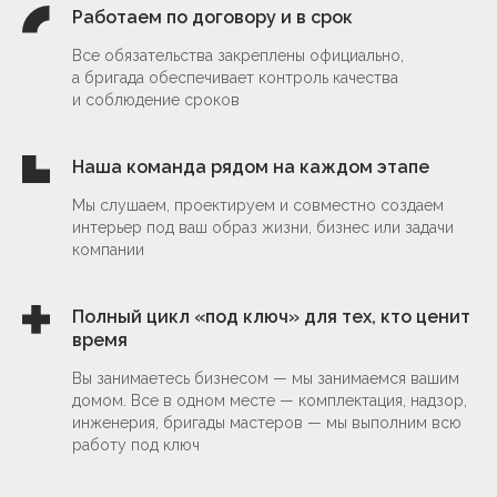
обсудить проект
Работаем по договору и в срок
Все обязательства закреплены официально,
а бригада обеспечивает контроль качества
и соблюдение сроков
Архитектура
Наша команда рядом на каждом этапе
и благоустройство
Мы слушаем, проектируем и совместно создаем
от 600 ₽/м²
интерьер под ваш образ жизни, бизнес или задачи
компании
обсудить проект
Полный цикл «под ключ» для тех, кто ценит
время
Планировочные решения
Вы занимаетесь бизнесом — мы занимаемся вашим
домом. Все в одном месте — комплектация, надзор,
от 20 000₽ за проект
инженерия, бригады мастеров — мы выполним всю
работу под ключ
обсудить проект