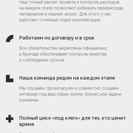
Наш точный расчет проекта и контроль расходов
на каждом этапе позволяют избежать перерасхода
материалов и лишних затрат. Для этого у нас
работает отличный отдел комплектации
Работаем по договору и в срок
Дизайн интерьера
Все обязательства закреплены официально,
от 3 800 ₽/м²
а бригада обеспечивает контроль качества
и соблюдение сроков
обсудить проект
Наша команда рядом на каждом этапе
Мы слушаем, проектируем и совместно создаем
интерьер под ваш образ жизни, бизнес или задачи
компании
Архитектура
и благоустройство
Полный цикл «под ключ» для тех, кто ценит
от 600 ₽/м²
время
обсудить проект