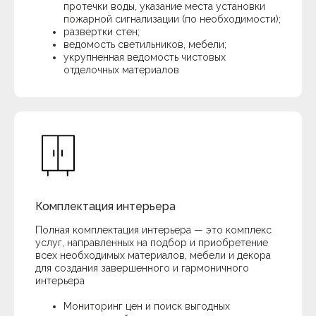
протечки воды, указание места установки
пожарной сигнализации (по необходимости);
развертки стен;
ведомость светильников, мебели;
укрупненная ведомость чистовых
отделочных материалов
Дизайн,
вызывающий
яркие
эмоции.
Комплектация интерьера
Полная комплектация интерьера — это комплекс
услуг, направленных на подбор и приобретение
всех необходимых материалов, мебели и декора
Стоимость услуг
Telegram
для создания завершенного и гармоничного
Обсудить проект
+78003012694
интерьера
Портфолио
ВКонтакте
ЭПАТАЖ 2025
all_diz@mail.ru
Мониторинг цен и поиск выгодных