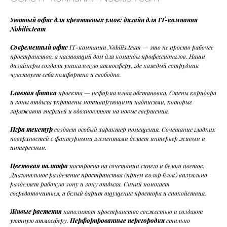
Уютный офис для креативных умов: дизайн для IT-компании
Nobilis.team
Современный офис
IT-компании Nobilis.team — это не просто рабочее
пространство, а настоящий дом для команды профессионалов. Наши
дизайнеры создали уникальную атмосферу, где каждый сотрудник
чувствует себя комфортно и свободно.
Главная фишка
проекта — неформальная обстановка. Стены коридора
и зоны отдыха украшены мотивирующими надписями, которые
заряжают энергией и вдохновляют на новые свершения.
Игра текстур
создает особый характер помещения. Сочетание гладких
поверхностей с фактурными элементами делает интерьер живым и
интересным.
Цветовая палитра
построена на сочетании синего и белого цветов.
Диагональное разделение пространства (прием колор блок) визуально
разделяет рабочую зону и зону отдыха. Синий помогает
сосредоточиться, а белый дарит ощущение простора и спокойствия.
Живые растения
наполняют пространство свежестью и создают
уютную атмосферу.
Перфорированные перегородки
стильно