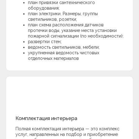
план привязки сантехнического
оборудования;
план электрики. Размеры, группы
светильников, розетки;
план схема расположения датчиков
протечки воды, указание места установки
пожарной сигнализации (по необходимости);
развертки стен;
ведомость светильников, мебели;
укрупненная ведомость чистовых
отделочных материалов
Дизайн,
вызывающий
яркие
эмоции.
Комплектация интерьера
Полная комплектация интерьера — это комплекс
Стоимость услуг
Telegram
услуг, направленных на подбор и приобретение