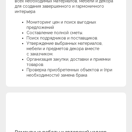
всех необходимых материалов, мебели и декора
Обсудить проект
+78003012694
для создания завершенного и гармоничного
Портфолио
ВКонтакте
ЭПАТАЖ 2025
интерьера
all_diz@mail.ru
Whatsapp
Мониторинг цен и поиск выгодных
Политика конфиденциальности
предложений
Согласие на обработку данных
Составление полной сметы.
Поиск подрядчиков и поставщиков.
Утверждение выбранных материалов,
мебели и предметов декора вместе
с заказчиком.
Организация закупки, доставки и приемки
товаров.
Проверка приобретенных объектов и (при
необходимости) замена брака